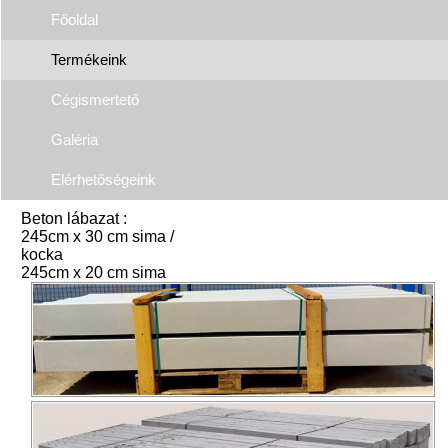
Főoldal
Termékeink
Cégismertető
Galéria
Elérhetőségeink
Beton lábazat :
245cm x 30 cm sima /
kocka
245cm x 20 cm sima