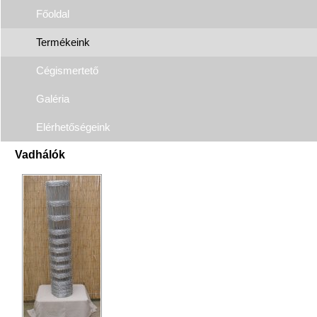
Főoldal
Termékeink
Cégismertető
Galéria
Elérhetőségeink
Vadhálók