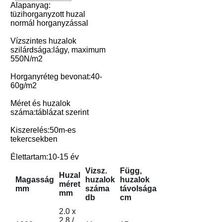
Alapanyag:
tüzihorganyzott huzal
normál horganyzással
Vízszintes huzalok
szilárdsága:lágy, maximum
550N/m2
Horganyréteg bevonat:40-
60g/m2
Méret és huzalok
száma:táblázat szerint
Kiszerelés:50m-es
tekercsekben
Élettartam:10-15 év
Vizsz.
Függ,
Huzal
Magasság
huzalok
huzalok
méret
mm
száma
távolsága
mm
db
cm
2.0 x
2.8 /