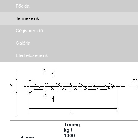
Főoldal
Termékeink
Cégismertető
Galéria
Elérhetőségeink
Tömeg,
kg /
1000