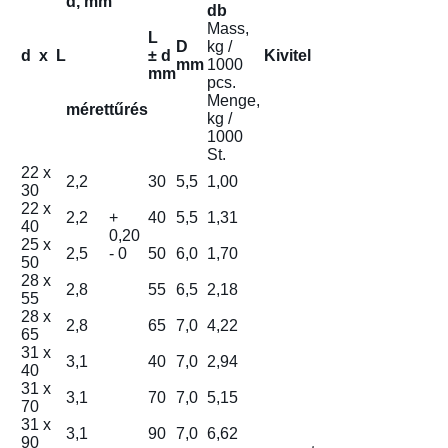
d, mm
db
Mass,
L
D
kg /
d x L
± d
Kivitel
mm
1000
mm
pcs.
Menge,
méret
tűrés
kg /
1000
St.
22 x
2,2
30
5,5
1,00
30
22 x
2,2
+
40
5,5
1,31
40
0,20
25 x
2,5
- 0
50
6,0
1,70
50
28 x
2,8
55
6,5
2,18
55
28 x
2,8
65
7,0
4,22
65
31 x
3,1
40
7,0
2,94
40
31 x
3,1
70
7,0
5,15
70
31 x
3,1
90
7,0
6,62
90