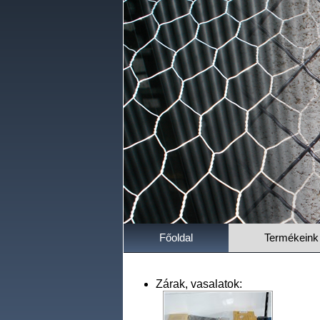
Főoldal
Termékeink
Zárak, vasalatok: