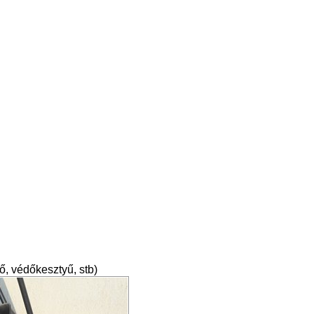
ő, védőkesztyű, stb)