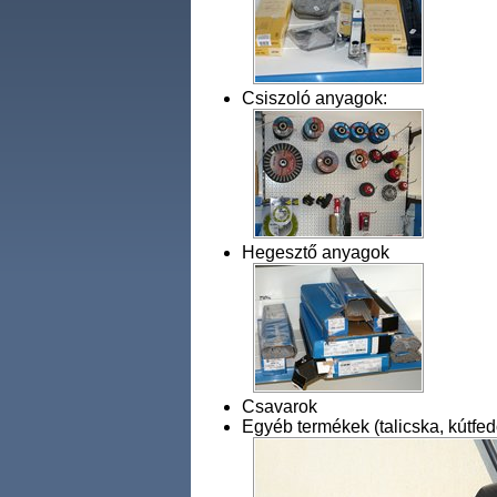
Csiszoló anyagok:
Hegesztő anyagok
Csavarok
Egyéb termékek (talicska, kútfed