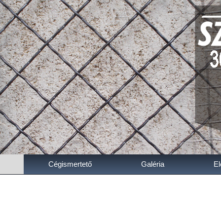
Cégismertető
Galéria
El