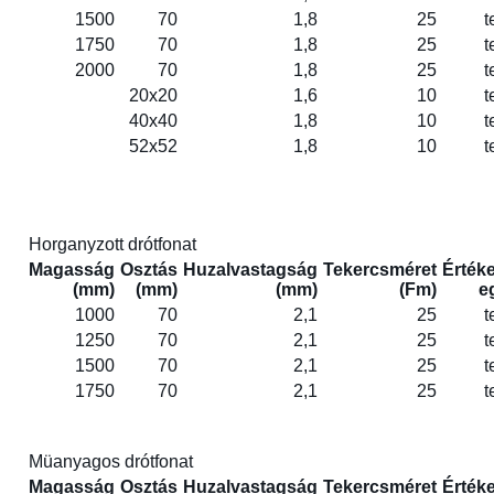
1500
70
1,8
25
t
1750
70
1,8
25
t
2000
70
1,8
25
t
20x20
1,6
10
t
40x40
1,8
10
t
52x52
1,8
10
t
Horganyzott drótfonat
Magasság
Osztás
Huzalvastagság
Tekercsméret
Értéke
(mm)
(mm)
(mm)
(Fm)
e
1000
70
2,1
25
t
1250
70
2,1
25
t
1500
70
2,1
25
t
1750
70
2,1
25
t
Müanyagos drótfonat
Magasság
Osztás
Huzalvastagság
Tekercsméret
Értéke