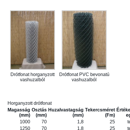
Drótfonat horganyzott
Drótfonat PVC bevonatú
vashuzalból
vashuzalból
Horganyzott drótfonat
Magasság
Osztás
Huzalvastagság
Tekercsméret
Értéke
(mm)
(mm)
(mm)
(Fm)
e
1000
70
1,8
25
t
1250
70
1,8
25
t