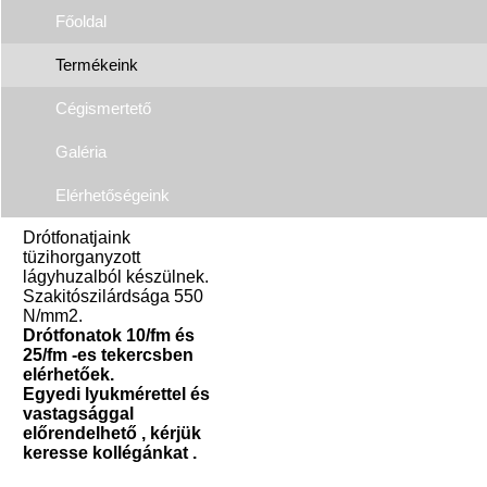
Főoldal
Termékeink
Cégismertető
Galéria
Elérhetőségeink
Drótfonatjaink
tüzihorganyzott
lágyhuzalból készülnek.
Szakitószilárdsága 550
N/mm2.
Drótfonatok 10/fm és
25/fm -es tekercsben
elérhetőek.
Egyedi lyukmérettel és
vastagsággal
előrendelhető , kérjük
keresse kollégánkat .