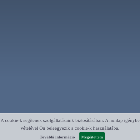
A cookie-k segítenek szolgáltatásaink biztosításában. A honlap igénybe
vételével Ön beleegyezik a cookie-k használatába.
További információ
Megértettem