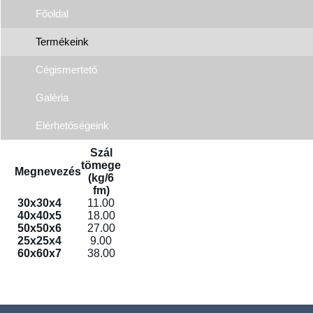
Főoldal
Termékeink
Cégismertető
Galéria
Elérhetőségeink
Szál
tömege
Megnevezés
(kg/6
fm)
30x30x4
11.00
40x40x5
18.00
50x50x6
27.00
25x25x4
9.00
60x60x7
38.00