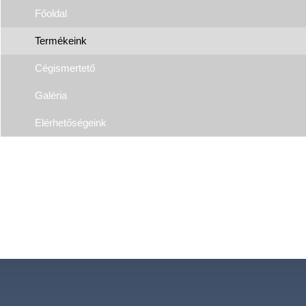
Főoldal
Termékeink
Cégismertető
Galéria
Elérhetőségeink