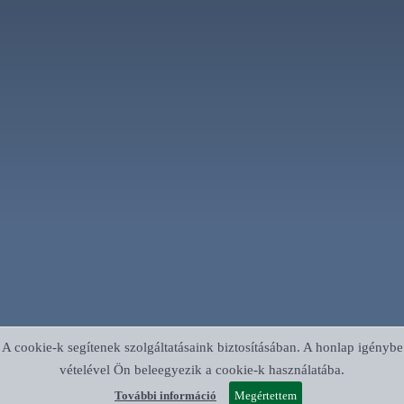
A cookie-k segítenek szolgáltatásaink biztosításában. A honlap igénybe
vételével Ön beleegyezik a cookie-k használatába.
További információ
Megértettem