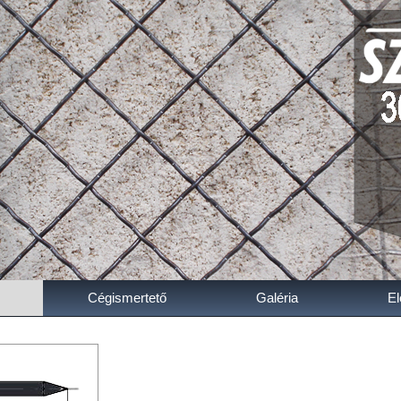
Cégismertető
Galéria
El